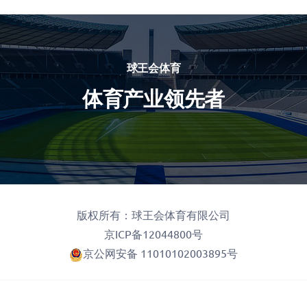
球王会体育
体育产业领先者
版权所有：球王会体育有限公司
京ICP备12044800号
京公网安备 11010102003895号