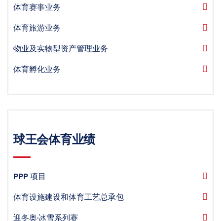
体育赛事业务
体育旅游业务
物业及实物型资产管理业务
体育孵化业务
球王会体育业绩
PPP 项目
体育设施建设和体育工艺总承包
迎冬奥·冰雪系列赛