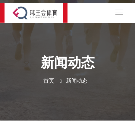
新闻动态
首页
新闻动态