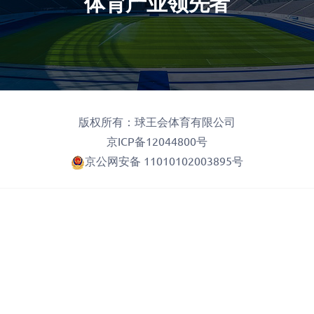
体育产业领先者
版权所有：球王会体育有限公司
京ICP备12044800号
京公网安备 11010102003895号