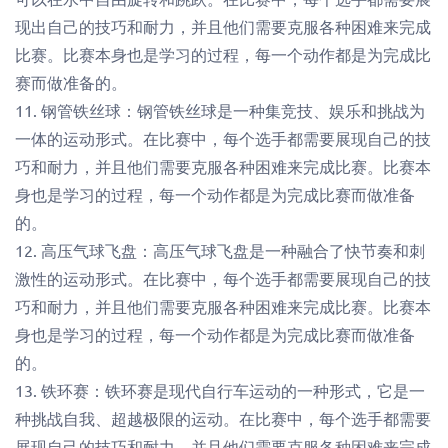
现出自己的技巧和耐力，并且他们需要克服各种困难来完成
比赛。比赛本身也是学习的过程，每一个动作都是为完成比
赛而做准备的。
11. 钢管铁丝球：钢管铁丝球是一种集竞技、娱乐和挑战为
一体的运动形式。在比赛中，每个选手都需要展现自己的技
巧和耐力，并且他们需要克服各种困难来完成比赛。比赛本
身也是学习的过程，每一个动作都是为完成比赛而做准备
的。
12. 高压气球飞盘：高压气球飞盘是一种融合了快节奏和刺
激性的运动形式。在比赛中，每个选手都需要展现自己的技
巧和耐力，并且他们需要克服各种困难来完成比赛。比赛本
身也是学习的过程，每一个动作都是为完成比赛而做准备
的。
13. 铁环赛：铁环赛是现代自行车运动的一种形式，它是一
种挑战自我、超越极限的运动。在比赛中，每个选手都需要
展现自己的技巧和耐力，并且他们需要克服各种困难来完成