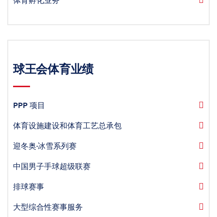
球王会体育业绩
PPP 项目
体育设施建设和体育工艺总承包
迎冬奥·冰雪系列赛
中国男子手球超级联赛
排球赛事
大型综合性赛事服务