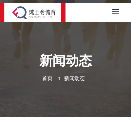
新闻动态
首页
新闻动态